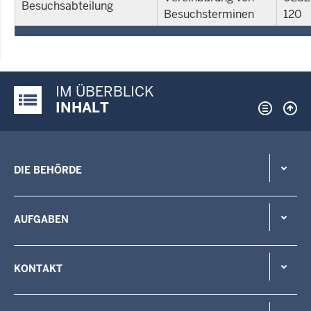
Besuchsabteilung
Besuchsterminen
120
IM ÜBERBLICK
Justiz-Portal im Überblick:
INHALT
DIE BEHÖRDE
AUFGABEN
KONTAKT