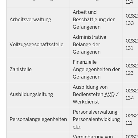
114
Arbeit und
0282
Arbeitsverwaltung
Beschäftigung der
133
Gefangenen
Administrative
0282
Vollzugsgeschäftsstelle
Belange der
131
Gefangenen
Finanzielle
0282
Zahlstelle
Angelegenheiten der
123
Gefangenen
Ausbildung von
0282
Ausbildungsleitung
Bediensteten
AVD
/
134
Werkdienst
Personalverwaltung
,
0282
Personalangelegenheiten
Personalentwicklung
111
etc.
Vereinbarung von
0282